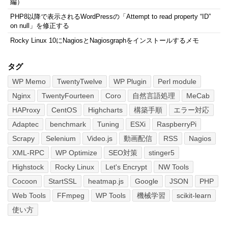
編）
PHP8以降で表示されるWordPressの「Attempt to read property “ID”
on null」を修正する
Rocky Linux 10にNagiosとNagiosgraphをインストールするメモ
タグ
WP Memo
TwentyTwelve
WP Plugin
Perl module
Nginx
TwentyFourteen
Coro
自然言語処理
MeCab
HAProxy
CentOS
Highcharts
構築手順
エラー対応
Adaptec
benchmark
Tuning
ESXi
RaspberryPi
Scrapy
Selenium
Video.js
動画配信
RSS
Nagios
XML-RPC
WP Optimize
SEO対策
stinger5
Highstock
Rocky Linux
Let's Encrypt
NW Tools
Cocoon
StartSSL
heatmap.js
Google
JSON
PHP
Web Tools
FFmpeg
WP Tools
機械学習
scikit-learn
使い方