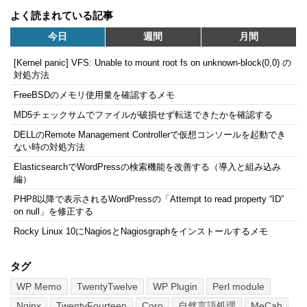
よく読まれている記事
今日
週間
月間
[Kernel panic] VFS: Unable to mount root fs on unknown-block(0,0) の
対処方法
FreeBSDのメモリ使用量を確認するメモ
MD5チェックサムでファイルが破損せず転送できたかを確認する
DELLのRemote Management Controllerで仮想コンソールを起動でき
ない時の対処方法
ElasticsearchでWordPressの検索機能を改善する（導入と組み込み
編）
PHP8以降で表示されるWordPressの「Attempt to read property “ID”
on null」を修正する
Rocky Linux 10にNagiosとNagiosgraphをインストールするメモ
タグ
WP Memo
TwentyTwelve
WP Plugin
Perl module
Nginx
TwentyFourteen
Coro
自然言語処理
MeCab